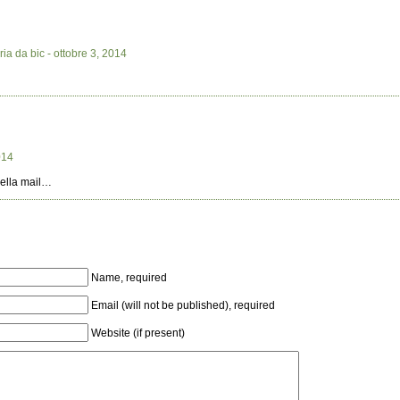
ria da bic
- ottobre 3, 2014
014
sella mail…
Name, required
Email (will not be published), required
Website (if present)