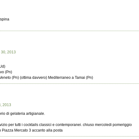
 spina
 30, 2013
(Ud)
ovo (Pn)
Veneto (Pn) (ottima davvero) Mediterraneo a Tamai (Pn)
8, 2013
io di gelateria artigianale.
izio per tutti i cocktails classici e contemporanei. chiuso mercoledi pomeriggio
in Piazza Mercato 3 accanto alla posta