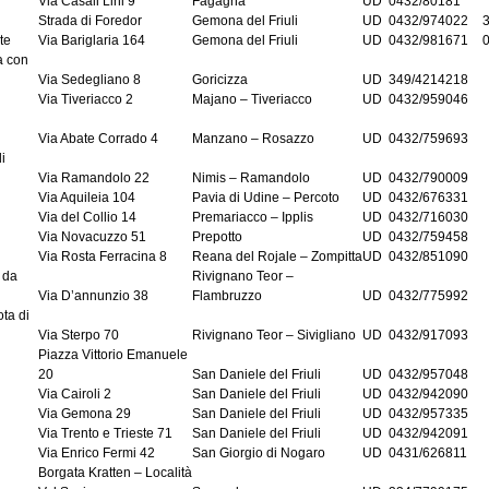
Via Casali Lini 9
Fagagna
UD
0432/80181
Strada di Foredor
Gemona del Friuli
UD
0432/974022
te
Via Bariglaria 164
Gemona del Friuli
UD
0432/981671
a con
Via Sedegliano 8
Goricizza
UD
349/4214218
Via Tiveriacco 2
Majano – Tiveriacco
UD
0432/959046
Via Abate Corrado 4
Manzano – Rosazzo
UD
0432/759693
i
Via Ramandolo 22
Nimis – Ramandolo
UD
0432/790009
Via Aquileia 104
Pavia di Udine – Percoto
UD
0432/676331
Via del Collio 14
Premariacco – Ipplis
UD
0432/716030
Via Novacuzzo 51
Prepotto
UD
0432/759458
Via Rosta Ferracina 8
Reana del Rojale – Zompitta
UD
0432/851090
 da
Rivignano Teor –
Via D’annunzio 38
Flambruzzo
UD
0432/775992
ota di
Via Sterpo 70
Rivignano Teor – Sivigliano
UD
0432/917093
Piazza Vittorio Emanuele
20
San Daniele del Friuli
UD
0432/957048
Via Cairoli 2
San Daniele del Friuli
UD
0432/942090
Via Gemona 29
San Daniele del Friuli
UD
0432/957335
Via Trento e Trieste 71
San Daniele del Friuli
UD
0432/942091
Via Enrico Fermi 42
San Giorgio di Nogaro
UD
0431/626811
Borgata Kratten – Località