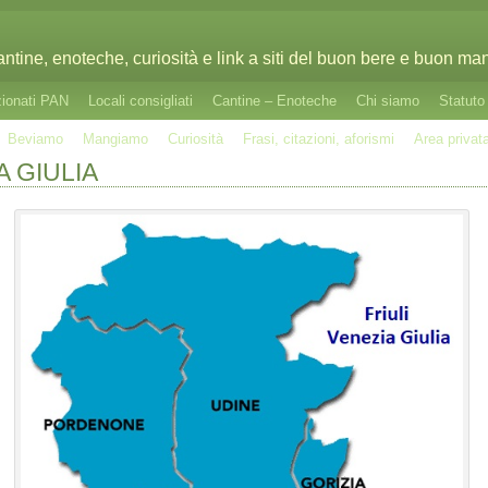
cantine, enoteche, curiosità e link a siti del buon bere e buon man
zionati PAN
Locali consigliati
Cantine – Enoteche
Chi siamo
Statut
Beviamo
Mangiamo
Curiosità
Frasi, citazioni, aforismi
Area privat
A GIULIA