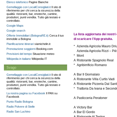
Elenco telefonico
Pagine Bianche
Gemellaggio con LocaliConsigliati.it
Il sito di
riferimento per chi cerca la sicurezza della
qualità: ristoranti, bar, enoteche, cantine,
produttori, punti vendita. Tutto già testato e
controllato.
Google Maps
Google search
La lista aggiornata dei nostri
Offerte Immobiliari (BolognaRE.it)
Cerca il tuo
di scaricare l’App gratuita.
immobile a Bologna
Pianificazione itinerari
viamichelin.it
*
Azienda Agricola Mauro Dri
Prenotazione soggiorni
Booking.com
Azienda Agricola Rizzi – Piè
Previsioni del tempo
Situazione meteo
*
Mont
Wikipedia in italiano
Wikipedia IT
A
Ristorante Spagnolo Real
*
Agribirrificio Romano
Svago
A
Bar Il Giornalaio
Gemellaggio con LocaliConsigliati.it
Il sito di
riferimento per chi cerca la sicurezza della
A
Ristorante Villa Curtis Vadi
qualità: ristoranti, bar, enoteche, cantine,
A
Ristorante Pizzeria Dal San
produttori, punti vendita. Tutto già testato e
controllato.
*
Trattoria Da Ivana e Second
La nostra pagina su Facebook
Il PAN su
Facebook
A
Pasticceria Peratoner
Punto Radio Bologna
Radio Polvere di Stelle
A
Victory Bar
Radio San Luchino
A
Bar El Gordo
A
Ristorante Al Teston