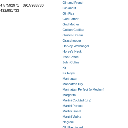
Gin and French
347/7592971
391/7983730
Gin and It
0432/981733
Gin Fizz
God Father
God Mother
Golden Cadillac
Golden Dream
Grasshopper
Harvey Wallbanger
Horse’s Neck
Irish Coffee
John Collins
Kir
Kir Royal
Manhattan
Manhattan Dry
Manhattan Perfect (o Medium)
Margarita
Martini Cocktail (dry)
Martini Perfect
Martini Sweet
Martini Vodka
Negroni
Old Fashioned