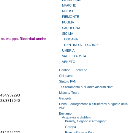
MARCHE
MOLISE
PIEMONTE
PUGLIA
SARDEGNA
SICILIA
e su mappa. Ricordati anche
TOSCANA
TRENTINO ALTO ADIGE
UMBRIA
VALLE D’AOSTA
VENETO
Cantine – Enoteche
Chi siamo
Statuto PAN
Tesseramento al “Partito Alcolisti Noti”
Majesty Tours
0434/959293
Gadgets
328/3717040
Links – collegamenti a siti inerenti al “gusto della
vita”
Beviamo
Acquavite o distillato
Brandy, Cognac e Armagnac
Grappa
0434/524222
Rum o Rhum o Ron