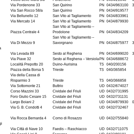
Via Pordenone 33
San Quirino
PN
0434/963100
Via San Rocco 58/a
San Quirino
PN
0434/919577
Via Bellunello 12
San Vito al Tagliamento
PN
0434/833961
Via Mercato 14
San Vito al Tagliamento
PN
0434/879930
San Vito al Tagliamento –
Piazza Centrale 4
Prodolone
PN
0434/834209
San Vito al Tagliamento –
Via Di Mezzo 9
Savorgnano
PN
0434/875977
a
Via Levada 89
Sesto al Reghena
PN
0434/699020
Via Piave 32
Sesto al Reghena – Versiola
PN
0434/688672
Località Prepotto 20
Duino-Aurisina
TS
040/200156
Piazza della Borsa 5
Trieste
TS
040/365854
Via della Cassa di
Risparmio 3
Trieste
TS
040/366858
Via Sottomonte 21
Buttrio
UD
0432/674027
Corso Mazzini 33
Cividale del Friuli
UD
0432/731995
Foro Giulio Cesare 15
Cividale del Friuli
UD
0432/731131
Largo Boiani 2
Cividale del Friuli
UD
0434/879930
Via G. B. Condotti 4
Cividale del Friuli
UD
0432/732467
a
Via Rocca Bernarda 4
Corno di Rosazzo
UD
0432/755840
gi
Via Città di Nave 10
Faedis – Raschiacco
UD
0432/711075