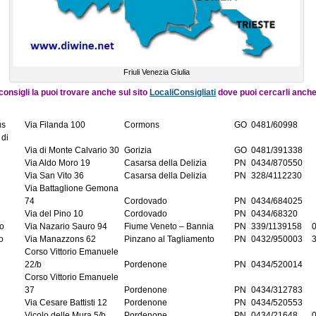
Friuli Venezia Giulia
 consigli la puoi trovare anche sul sito
LocaliConsigliati
dove puoi cercarli anch
us
Via Filanda 100
Cormons
GO
0481/60998
 di
Via di Monte Calvario 30
Gorizia
GO
0481/391338
Via Aldo Moro 19
Casarsa della Delizia
PN
0434/870550
Via San Vito 36
Casarsa della Delizia
PN
328/4112230
Via Battaglione Gemona
74
Cordovado
PN
0434/684025
Via del Pino 10
Cordovado
PN
0434/68320
to
Via Nazario Sauro 94
Fiume Veneto – Bannia
PN
339/1139158
o
Via Manazzons 62
Pinzano al Tagliamento
PN
0432/950003
Corso Vittorio Emanuele
22/b
Pordenone
PN
0434/520014
Corso Vittorio Emanuele
37
Pordenone
PN
0434/312783
Via Cesare Battisti 12
Pordenone
PN
0434/520553
Vicolo delle Mura 5/b
Pordenone
PN
0434/21648