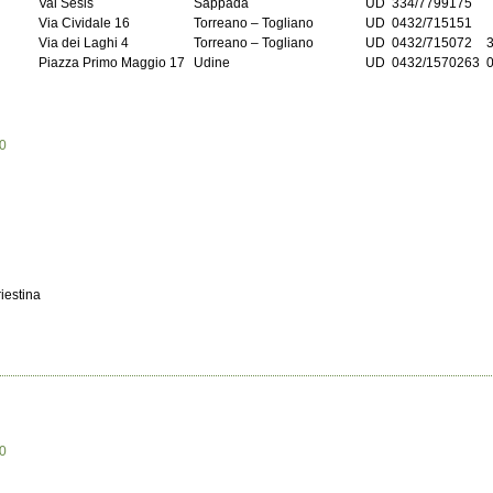
Val Sesis
Sappada
UD
334/7799175
Via Cividale 16
Torreano – Togliano
UD
0432/715151
Via dei Laghi 4
Torreano – Togliano
UD
0432/715072
Piazza Primo Maggio 17
Udine
UD
0432/1570263
10
m
riestina
10