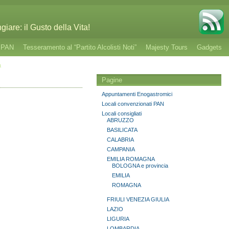
giare: il Gusto della Vita!
o PAN
Tesseramento al “Partito Alcolisti Noti”
Majesty Tours
Gadgets
a
Pagine
Appuntamenti Enogastromici
Locali convenzionati PAN
Locali consigliati
ABRUZZO
BASILICATA
CALABRIA
CAMPANIA
EMILIA ROMAGNA
BOLOGNA e provincia
EMILIA
ROMAGNA
FRIULI VENEZIA GIULIA
LAZIO
LIGURIA
LOMBARDIA