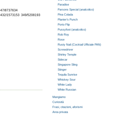
Paradise
Parsons Special (analcolico)
347/8737634
Pina Colada
0432/1573153
349/5208193
Planter’s Punch
Porto Flip
Pussyfoot (analcolico)
Rob Roy
Rose
Rusty Nail (Cocktail Ufficiale PAN)
Screwdriver
Shirley Temple
Sidecar
Singapore Sling
Stinger
Tequila Sunrise
Whiskey Sour
White Lady
White Russian
Mangiamo
Curiosità
Frasi, citazioni, aforismi
Area privata