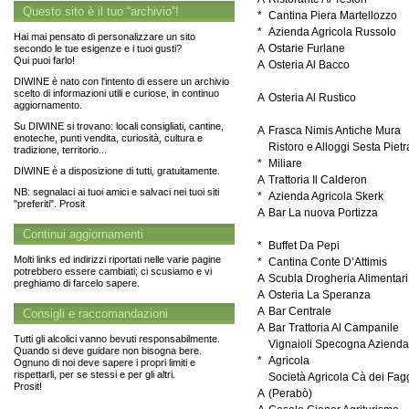
Questo sito è il tuo “archivio”!
*
Cantina Piera Martellozzo
*
Azienda Agricola Russolo
Hai mai pensato di personalizzare un sito
A
Ostarie Furlane
secondo le tue esigenze e i tuoi gusti?
Qui puoi farlo!
A
Osteria Al Bacco
DIWINE è nato con l'intento di essere un archivio
scelto di informazioni utili e curiose, in continuo
A
Osteria Al Rustico
aggiornamento.
Su DIWINE si trovano: locali consigliati, cantine,
A
Frasca Nimis Antiche Mura
enoteche, punti vendita, curiosità, cultura e
Ristoro e Alloggi Sesta Pietr
tradizione, territorio...
*
Miliare
DIWINE è a disposizione di tutti, gratuitamente.
A
Trattoria Il Calderon
NB: segnalaci ai tuoi amici e salvaci nei tuoi siti
*
Azienda Agricola Skerk
"preferiti". Prosit
A
Bar La nuova Portizza
Continui aggiornamenti
*
Buffet Da Pepi
Molti links ed indirizzi riportati nelle varie pagine
*
Cantina Conte D’Attimis
potrebbero essere cambiati; ci scusiamo e vi
A
Scubla Drogheria Alimentari
preghiamo di farcelo sapere.
A
Osteria La Speranza
A
Bar Centrale
Consigli e raccomandazioni
A
Bar Trattoria Al Campanile
Tutti gli alcolici vanno bevuti responsabilmente.
Vignaioli Specogna Aziend
Quando si deve guidare non bisogna bere.
*
Agricola
Ognuno di noi deve sapere i propri limiti e
rispettarli, per se stessi e per gli altri.
Società Agricola Cà dei Fag
Prosit!
A
(Perabò)