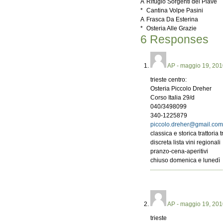
A
Rifugio Sorgenti del Piave
*
Cantina Volpe Pasini
A
Frasca Da Esterina
*
Osteria Alle Grazie
6 Responses
AP
- maggio 19, 20
trieste centro:
Osteria Piccolo Dreher
Corso Italia 29/d
040/3498099
340-1225879
piccolo.dreher@gmail.co
classica e storica trattoria t
discreta lista vini regionali
pranzo-cena-aperitivi
chiuso domenica e lunedì
AP
- maggio 19, 20
trieste