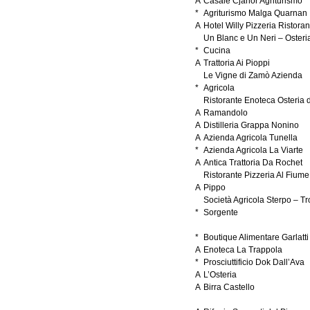
A
Casale Cjanor Agriturismo
*
Agriturismo Malga Quarnan
A
Hotel Willy Pizzeria Ristoran
Un Blanc e Un Neri – Osteri
*
Cucina
A
Trattoria Ai Pioppi
Le Vigne di Zamò Azienda
*
Agricola
Ristorante Enoteca Osteria d
A
Ramandolo
A
Distilleria Grappa Nonino
A
Azienda Agricola Tunella
*
Azienda Agricola La Viarte
A
Antica Trattoria Da Rochet
Ristorante Pizzeria Al Fiume
A
Pippo
Società Agricola Sterpo – Tr
*
Sorgente
*
Boutique Alimentare Garlatti
A
Enoteca La Trappola
*
Prosciuttificio Dok Dall’Ava
A
L’Osteria
A
Birra Castello