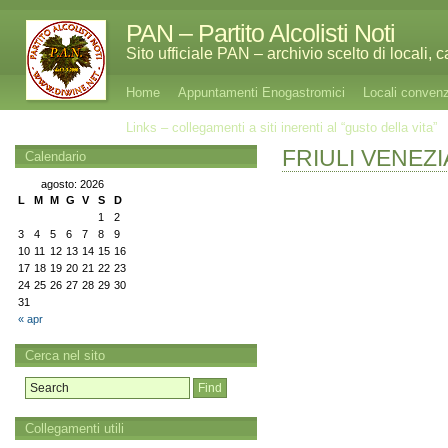
PAN – Partito Alcolisti Noti
Sito ufficiale PAN – archivio scelto di locali, 
Home
Appuntamenti Enogastromici
Locali conven
Links – collegamenti a siti inerenti al “gusto della vita”
FRIULI VENEZI
Calendario
agosto: 2026
L
M
M
G
V
S
D
1
2
3
4
5
6
7
8
9
10
11
12
13
14
15
16
17
18
19
20
21
22
23
24
25
26
27
28
29
30
31
« apr
Cerca nel sito
Collegamenti utili