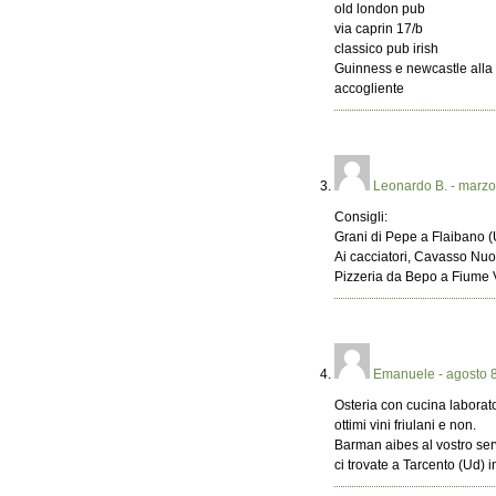
old london pub
via caprin 17/b
classico pub irish
Guinness e newcastle alla
accogliente
Leonardo B.
- marzo
Consigli:
Grani di Pepe a Flaibano 
Ai cacciatori, Cavasso Nu
Pizzeria da Bepo a Fiume 
Emanuele
- agosto 
Osteria con cucina laborator
ottimi vini friulani e non.
Barman aibes al vostro serv
ci trovate a Tarcento (Ud) 