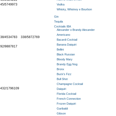
345/5749973
Vodka
Whisky, Whiskey e Bourbon
Gin
Tequila
Cocktails IBA
Alexander o Brandy Alexander
Americano
338/4534783
338/5872769
Bacardi Cocktail
Banana Daiquiri
392/9887817
Bellini
Black Russian
Bloody Mary
Brandy Egg Nog
Bronx
Buck’s Fizz
Bull Shot
Champagne Cocktail
0432/1796109
Daiquiri
Florida Cocktail
French Connection
Frozen Daiquiri
Garibaldi
Gibson