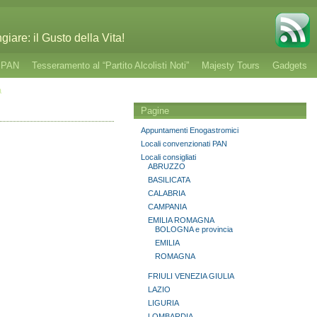
giare: il Gusto della Vita!
o PAN
Tesseramento al “Partito Alcolisti Noti”
Majesty Tours
Gadgets
a
Pagine
Appuntamenti Enogastromici
Locali convenzionati PAN
Locali consigliati
ABRUZZO
BASILICATA
CALABRIA
CAMPANIA
EMILIA ROMAGNA
BOLOGNA e provincia
EMILIA
ROMAGNA
FRIULI VENEZIA GIULIA
LAZIO
LIGURIA
LOMBARDIA