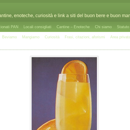
cantine, enoteche, curiosità e link a siti del buon bere e buon man
zionati PAN
Locali consigliati
Cantine – Enoteche
Chi siamo
Statut
Beviamo
Mangiamo
Curiosità
Frasi, citazioni, aforismi
Area privat