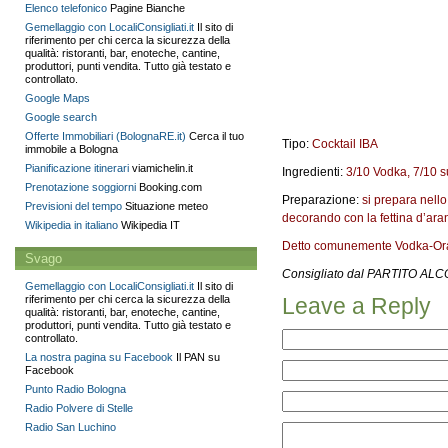
Elenco telefonico
Pagine Bianche
Gemellaggio con LocaliConsigliati.it
Il sito di
riferimento per chi cerca la sicurezza della
qualità: ristoranti, bar, enoteche, cantine,
produttori, punti vendita. Tutto già testato e
controllato.
Google Maps
Google search
Offerte Immobiliari (BolognaRE.it)
Cerca il tuo
Tipo:
Cocktail IBA
immobile a Bologna
Pianificazione itinerari
viamichelin.it
Ingredienti:
3/10 Vodka, 7/10 s
Prenotazione soggiorni
Booking.com
Preparazione:
si prepara nello
Previsioni del tempo
Situazione meteo
decorando con la fettina d’ara
Wikipedia in italiano
Wikipedia IT
Detto comunemente Vodka-Or
Svago
Consigliato dal PARTITO ALC
Gemellaggio con LocaliConsigliati.it
Il sito di
riferimento per chi cerca la sicurezza della
Leave a Reply
qualità: ristoranti, bar, enoteche, cantine,
produttori, punti vendita. Tutto già testato e
controllato.
La nostra pagina su Facebook
Il PAN su
Facebook
Punto Radio Bologna
Radio Polvere di Stelle
Radio San Luchino