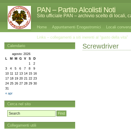
PAN – Partito Alcolisti Noti
Sito ufficiale PAN – archivio scelto di locali, 
Home
Appuntamenti Enogastromici
Locali conven
Links – collegamenti a siti inerenti al “gusto della vita”
Screwdriver
Calendario
agosto: 2026
L
M
M
G
V
S
D
1
2
3
4
5
6
7
8
9
10
11
12
13
14
15
16
17
18
19
20
21
22
23
24
25
26
27
28
29
30
31
« apr
Cerca nel sito
Collegamenti utili