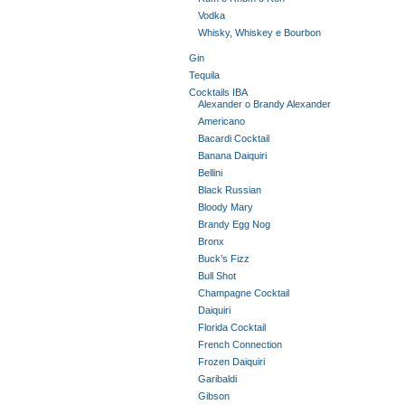
Vodka
Whisky, Whiskey e Bourbon
Gin
Tequila
Cocktails IBA
Alexander o Brandy Alexander
Americano
Bacardi Cocktail
Banana Daiquiri
Bellini
Black Russian
Bloody Mary
Brandy Egg Nog
Bronx
Buck’s Fizz
Bull Shot
Champagne Cocktail
Daiquiri
Florida Cocktail
French Connection
Frozen Daiquiri
Garibaldi
Gibson