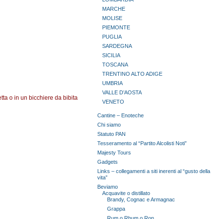
MARCHE
MOLISE
PIEMONTE
PUGLIA
SARDEGNA
SICILIA
TOSCANA
TRENTINO ALTO ADIGE
UMBRIA
VALLE D’AOSTA
tta o in un bicchiere da bibita
VENETO
Cantine – Enoteche
Chi siamo
Statuto PAN
Tesseramento al “Partito Alcolisti Noti”
Majesty Tours
Gadgets
Links – collegamenti a siti inerenti al “gusto della
vita”
Beviamo
Acquavite o distillato
Brandy, Cognac e Armagnac
Grappa
Rum o Rhum o Ron