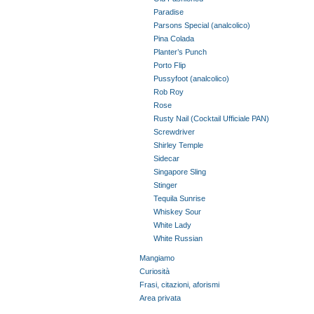
Paradise
Parsons Special (analcolico)
Pina Colada
Planter’s Punch
Porto Flip
Pussyfoot (analcolico)
Rob Roy
Rose
Rusty Nail (Cocktail Ufficiale PAN)
Screwdriver
Shirley Temple
Sidecar
Singapore Sling
Stinger
Tequila Sunrise
Whiskey Sour
White Lady
White Russian
Mangiamo
Curiosità
Frasi, citazioni, aforismi
Area privata