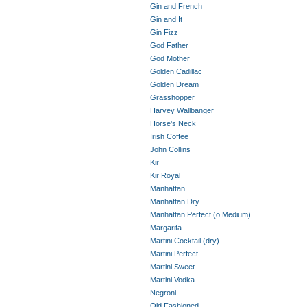
Gin and French
Gin and It
Gin Fizz
God Father
God Mother
Golden Cadillac
Golden Dream
Grasshopper
Harvey Wallbanger
Horse’s Neck
Irish Coffee
John Collins
Kir
Kir Royal
Manhattan
Manhattan Dry
Manhattan Perfect (o Medium)
Margarita
Martini Cocktail (dry)
Martini Perfect
Martini Sweet
Martini Vodka
Negroni
Old Fashioned