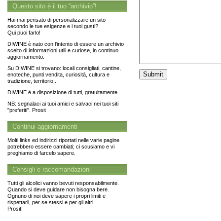
Questo sito è il tuo “archivio”!
Hai mai pensato di personalizzare un sito
secondo le tue esigenze e i tuoi gusti?
Qui puoi farlo!
DIWINE è nato con l'intento di essere un archivio
scelto di informazioni utili e curiose, in continuo
aggiornamento.
Su DIWINE si trovano: locali consigliati, cantine,
enoteche, punti vendita, curiosità, cultura e
tradizione, territorio...
DIWINE è a disposizione di tutti, gratuitamente.
NB: segnalaci ai tuoi amici e salvaci nei tuoi siti
"preferiti". Prosit
Continui aggiornamenti
Molti links ed indirizzi riportati nelle varie pagine
potrebbero essere cambiati; ci scusiamo e vi
preghiamo di farcelo sapere.
Consigli e raccomandazioni
Tutti gli alcolici vanno bevuti responsabilmente.
Quando si deve guidare non bisogna bere.
Ognuno di noi deve sapere i propri limiti e
rispettarli, per se stessi e per gli altri.
Prosit!